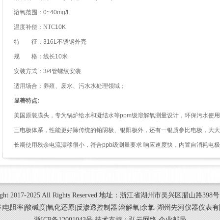
溶氧范围：
0~40mg/L
温度补偿：NTC
10K
特
征：
316L
不锈钢外壳
规
格：线长
10
米
安装方式：
3/4
管螺纹安装
适用场合
：
养殖、废水、污水水处理领域；
显著特点
:
美国原装膜头，专为锅炉给水和凝结水等
ppm
级溶解氧测量设计，环保污水使用
三电极体系，性能更好除传统的铂阴极、银阳极外，还有一银质参比电极，大大
长期使用残余电流漂移很小，符合
ppb
级测量要求
响应速度快，内置自消耗电极
right 2017-2025 All Rights Reserved 地址：浙江省湖州市吴兴区腊山路398
|电阻率|酸碱度|氧化还原|反渗透控制器|溶解氧|余氯-湖州先河仪器仪表
浙ICP备12001043号 技术支持：
弘云网络
企业邮局